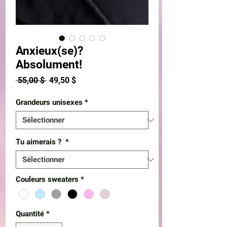
Anxieux(se)?
Absolument!
Prix
Prix
 55,00 $ 
49,50 $
original
promotionnel
Grandeurs unisexes
*
Tu aimerais ?
*
Couleurs sweaters
*
Quantité
*