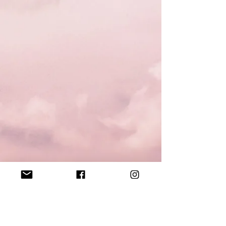
Contact
tquicustom@hotmail.com