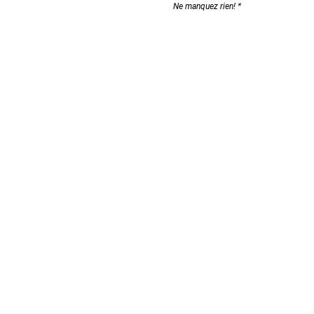
Ne manquez rien!
pos
S'abonner
litiques
l
que
s