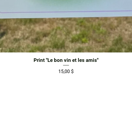
Aperçu rapide
Print "Le bon vin et les amis"
Prix
15,00 $
Ne manquez rien!