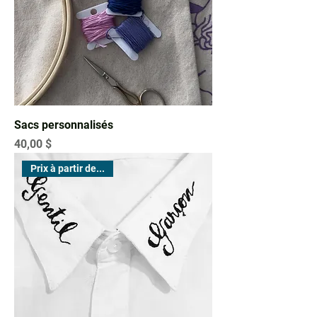
Sacs personnalisés
Prix
40,00 $
Prix à partir de...