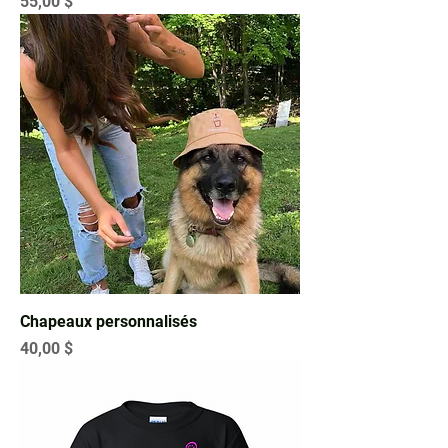
Prix
55,00 $
Chapeaux personnalisés
Prix
40,00 $